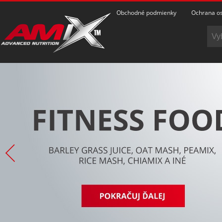
Obchodné podmienky
Ochrana os
POZRIEŤ