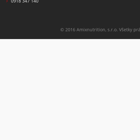
0918 347 140
© 2016 Amixnutrition, s.r.o. Všetky pr