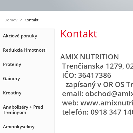
>
Domov
Kontakt
Kontakt
Akciové ponuky
Redukcia Hmotnosti
AMIX NUTRITION
Trenčianska 1279, 0
Proteíny
IČO: 36417386
Gainery
zapísaný v OR OS Tre
email: obchod@amixn
Kreatíny
web: www.amixnutri
Anabolizéry + Pred
telefón: 0918 347 14
Tréningom
Aminokyseliny