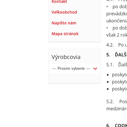
Kontakt
• po dobu
Veľkoobchod
prevádzko
ukončeni
Napíšte nám
• po dobu
Mapa stránok
však 2 ro
4.2. Po 
5. ĎALŠ
Výrobcovia
5.1. Ďalš
poskyt
poskyt
poskyt
5.2. Posk
medzináro
6. COOK