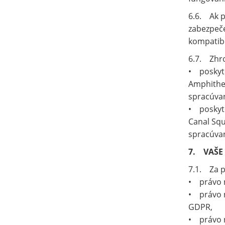
6.6. Ak p
zabezpeče
kompatibi
6.7. Zhr
• poskyto
Amphithea
spracúvan
• poskyto
Canal Squ
spracúvan
7. VAŠE
7.1. Za 
• právo n
• právo n
GDPR,
• právo 