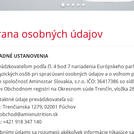
ana osobných údajov
ADNÉ USTANOVENIA
ádzkovateľom podľa čl. 4 bod 7 nariadenia Európskeho par
yzických osôb pri spracúvaní osobných údajov a o voľnom p
e spoločnosť Aminostar Slovakia, s.r.o. IČO: 36417386 so s
v Obchodnom registri na Okresnom súde Trenčín, vložka 2829
aktné údaje prevádzkovateľa sú:
: Trenčianska 1279, 02001 Púchov
 obchod@amixnutrition.sk
: +421 918 347 140
nými údajmi sa rozumejú akékoľvek informácie týkajúce sa 