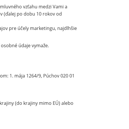
 zmluvného vzťahu medzi Vami a
v (ďalej po dobu 10 rokov od
ov pre účely marketingu, najdlhšie
 osobné údaje vymaže.
lom: 1. mája 1264/9, Púchov 020 01
rajiny (do krajiny mimo EÚ) alebo