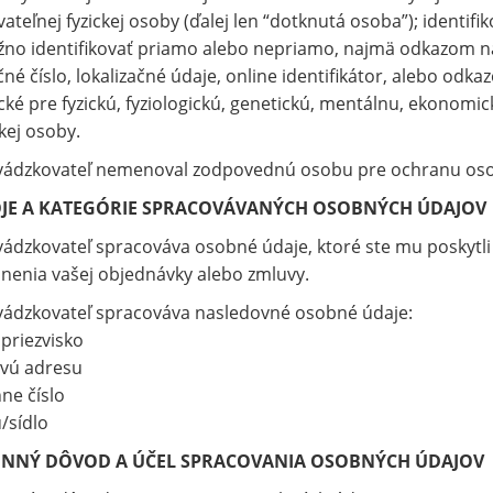
vateľnej fyzickej osoby (ďalej len “dotknutá osoba”); identifi
no identifikovať priamo alebo nepriamo, najmä odkazom na 
čné číslo, lokalizačné údaje, online identifikátor, alebo odka
ické pre fyzickú, fyziologickú, genetickú, mentálnu, ekonomic
ckej osoby.
vádzkovateľ nemenoval zodpovednú osobu pre ochranu oso
JE A KATEGÓRIE SPRACOVÁVANÝCH OSOBNÝCH ÚDAJOV
ádzkovateľ spracováva osobné údaje, ktoré ste mu poskytli 
lnenia vašej objednávky alebo zmluvy.
vádzkovateľ spracováva nasledovné osobné údaje:
priezvisko
vú adresu
ne číslo
/sídlo
NNÝ DÔVOD A ÚČEL SPRACOVANIA OSOBNÝCH ÚDAJOV