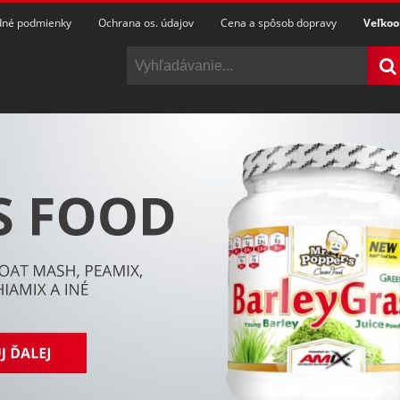
né podmienky
Ochrana os. údajov
Cena a spôsob dopravy
Veľko