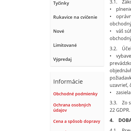
3.1. Zák
Tyčinky
• plnenie
• oprávne
Rukavice na cvičenie
obchodnýc
• váš súh
Nové
obchodnýc
Limitované
3.2. Úče
• vybaven
Výpredaj
prevádzko
objednávk
požiadavk
Informácie
uzavrieť, 
• zasiela
Obchodné podmienky
3.3. Zo s
Ochrana osobných
22 GDPR.
údajov
4. DOBA
Cena a spôsob dopravy
4.1. Pre