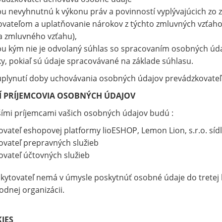
 nevyhnutnú k výkonu práv a povinností vyplývajúcich zo
vateľom a uplatňovanie nárokov z týchto zmluvných vzťaho
a zmluvného vzťahu),
 kým nie je odvolaný súhlas so spracovaním osobných údaj
ky, pokiaľ sú údaje spracovávané na základe súhlasu.
uplynutí doby uchovávania osobných údajov prevádzkovateľ
Í PRÍJEMCOVIA OSOBNÝCH ÚDAJOV
ími príjemcami vašich osobných údajov budú :
ovateľ eshopovej platformy lioESHOP, Lemon Lion, s.r.o. síd
ovateľ prepravných služieb
ovateľ účtovných služieb
ytovateľ nemá v úmysle poskytnúť osobné údaje do tretej k
dnej organizácii.
IES