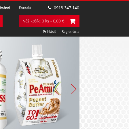
obchod
Kontakt
0918 347 140
Váš košík: 0 ks - 0,00 €
Prihlásiť
Registrácia
POZRIEŤ