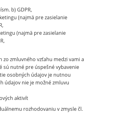
písm. b) GDPR,
tingu (najmä pre zasielanie
R,
tingu (najmä pre zasielanie
R,
ch zo zmluvného vzťahu medzi vami a
é sú nutné pre úspešné vybavenie
utie osobných údajov je nutnou
ch údajov nie je možné zmluvu
vých aktivít
duálnemu rozhodovaniu v zmysle čl.