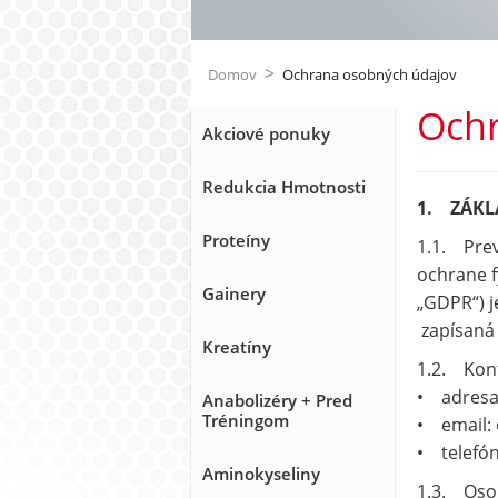
>
Domov
Ochrana osobných údajov
Ochr
Akciové ponuky
Redukcia Hmotnosti
1. ZÁKL
Proteíny
1.1. Prev
ochrane f
Gainery
„GDPR“) j
zapísaná 
Kreatíny
1.2. Kont
• adresa
Anabolizéry + Pred
Tréningom
• email:
• telefón
Aminokyseliny
1.3. Osob