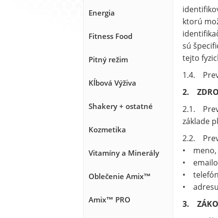
identifiko
Energia
ktorú mož
identifika
Fitness Food
sú špecif
tejto fyzi
Pitný režim
1.4. Pre
Kĺbová Výživa
2. ZDRO
Shakery + ostatné
2.1. Prev
základe p
Kozmetika
2.2. Pre
• meno, 
Vitamíny a Minerály
• emailo
• telefón
Oblečenie Amix™
• adresu
Amix™ PRO
3. ZÁKO