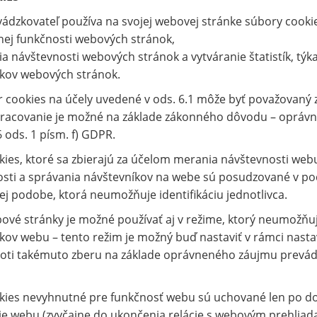
ádzkovateľ používa na svojej webovej stránke súbory cookies
ej funkčnosti webových stránok,
 návštevnosti webových stránok a vytváranie štatistík, týka
kov webových stránok.
 cookies na účely uvedené v ods. 6.1 môže byť považovaný
pracovanie je možné na základe zákonného dôvodu – opráv
6 ods. 1 písm. f) GDPR.
ies, ktoré sa zbierajú za účelom merania návštevnosti webu a
sti a správania návštevníkov na webe sú posudzované v p
 podobe, ktorá neumožňuje identifikáciu jednotlivca.
vé stránky je možné používať aj v režime, ktorý neumožňuj
kov webu – tento režim je možný buď nastaviť v rámci nasta
roti takémuto zberu na základe oprávneného záujmu prevádz
kies nevyhnutné pre funkčnosť webu sú uchované len po d
e webu (zvyčajne do ukončenia relácie s webovým prehliad