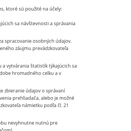
, ktoré sú použité na účely:
júcich sa návštevnosti a správania
 za spracovanie osobných údajov.
neného záujmu prevádzkovateľa
 vytvárania štatistík týkajúcich sa
odobe hromadného celku a v
e zbieranie údajov o správaní
venia prehliadača, alebo je možné
kovateľa námietku podľa čl. 21
obu nevyhnutne nutnú pre
ačom).