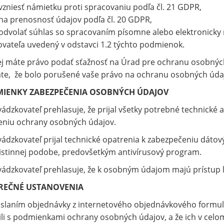
zniesť námietku proti spracovaniu podľa čl. 21 GDPR,
a prenosnosť údajov podľa čl. 20 GDPR,
dvolať súhlas so spracovaním písomne alebo elektronicky 
vateľa uvedený v odstavci 1.2 týchto podmienok.
j máte právo podať sťažnosť na Úrad pre ochranu osobných
te, že bolo porušené vaše právo na ochranu osobných úda
IENKY ZABEZPEČENIA OSOBNÝCH ÚDAJOV
ádzkovateľ prehlasuje, že prijal všetky potrebné technické 
eniu ochrany osobných údajov.
ádzkovateľ prijal technické opatrenia k zabezpečeniu dátov
listinnej podobe, predovšetkým antivírusový program.
ádzkovateľ prehlasuje, že k osobným údajom majú prístup 
REČNÉ USTANOVENIA
laním objednávky z internetového objednávkového formulár
i s podmienkami ochrany osobných údajov, a že ich v celom