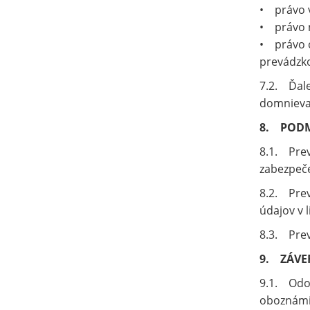
• právo v
• právo n
• právo o
prevádzko
7.2. Ďale
domnieva
8. PODM
8.1. Prev
zabezpeč
8.2. Prev
údajov v 
8.3. Prev
9. ZÁVE
9.1. Odos
oboznámil