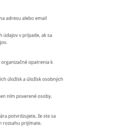
na adresu alebo email
 údajov v prípade, ak sa
jov.
a organizačné opatrenia k
ých úložísk a úložísk osobných
len ním poverené osoby.
a potvrdzujete, že ste sa
 rozsahu prijímate.