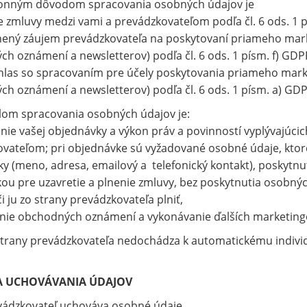
onným dôvodom spracovania osobných údajov je
 zmluvy medzi vami a prevádzkovateľom podľa čl. 6 ods. 1 
ný záujem prevádzkovateľa na poskytovaní priameho marke
h oznámení a newsletterov) podľa čl. 6 ods. 1 písm. f) GDP
las so spracovaním pre účely poskytovania priameho marke
h oznámení a newsletterov) podľa čl. 6 ods. 1 písm. a) GDP
lom spracovania osobných údajov je:
ie vašej objednávky a výkon práv a povinností vyplývajúci
vateľom; pri objednávke sú vyžadované osobné údaje, ktor
y (meno, adresa, emailový a telefonický kontakt), poskytn
ou pre uzavretie a plnenie zmluvy, bez poskytnutia osobný
či ju zo strany prevádzkovateľa plniť,
nie obchodných oznámení a vykonávanie ďalších marketingo
trany prevádzkovateľa nedochádza k automatickému indivi
 UCHOVÁVANIA ÚDAJOV
vádzkovateľ uchováva osobné údaje