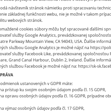
odá návštevník stránok námietku proti spracovaniu techni
nie základnej funkčnosti webu, nie je možné v takom prípad
litu webových stránok.
omaždené cookies súbory môžu byť spracované ďalšími spr
vateľ služby Google Analytics, prevádzkovanej spoločnosť
tre Parkway Mountain View, CA 94043, USA. Ďalšie inform
ých službou Google Analytics je možné nájsť na https://pol
vateľ služby Facebook Like, prevádzkovanej spoločnosťou 
are, Grand Canal Harbour, Dublin 2, Ireland. Ďalšie infor
ých službou Facebook je možné nájsť na: https://sk-sk.fac
 PRÁVA
podmienok ustanovených v GDPR máte:
a prístup ku svojim osobným údajom podľa čl. 15 GDPR,
a opravu osobných údajov podľa čl. 16 GDPR, prípadne obm
na výmaz osobných údajov podľa čl. 17 GDPR,