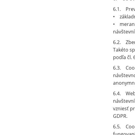
6.1. Prev
• základn
• merania
návštevní
6.2. Zber
Takéto s
podľa čl. 
6.3. Cook
návštevno
anonymnej
6.4. Webo
návštevní
vzniesť p
GDPR.
6.5. Coo
fungovani