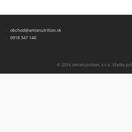
obchod@amixnutrition.sk
0918 347 140
© 2016 Amixnutrition, s.r.o. Všetky pr