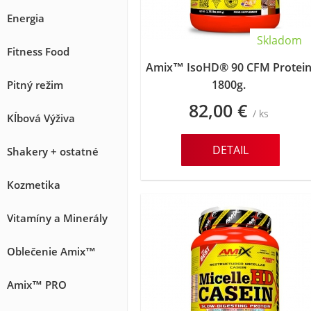
Energia
Skladom
Fitness Food
Amix™ IsoHD® 90 CFM Protei
1800g.
Pitný režim
82,00 €
/ ks
Kĺbová Výživa
DETAIL
Shakery + ostatné
Kozmetika
Vitamíny a Minerály
Oblečenie Amix™
Amix™ PRO