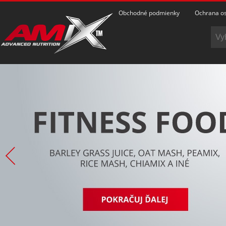
Obchodné podmienky
Ochrana os
POZRIEŤ