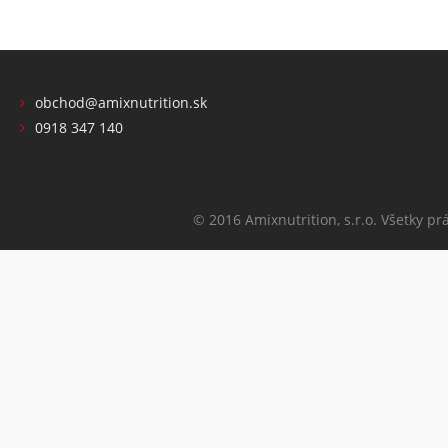
obchod@amixnutrition.sk
0918 347 140
© 2016 Amixnutrition, s.r.o. Všetky pr