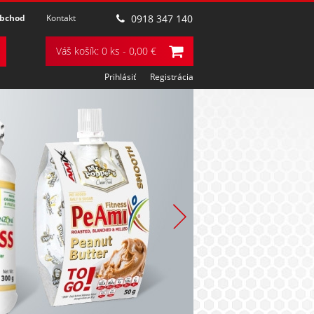
obchod
Kontakt
0918 347 140
Váš košík: 0 ks - 0,00 €
Prihlásiť
Registrácia
POZRIEŤ