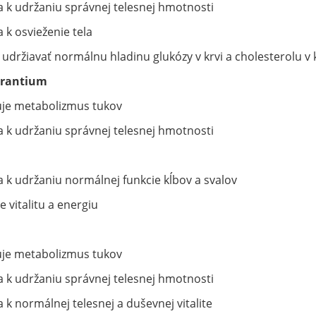
va k udržaniu správnej telesnej hmotnosti
a k osvieženie tela
udržiavať normálnu hladinu glukózy v krvi a cholesterolu v 
urantium
uje metabolizmus tukov
va k udržaniu správnej telesnej hmotnosti
va k udržaniu normálnej funkcie kĺbov a svalov
e vitalitu a energiu
uje metabolizmus tukov
va k udržaniu správnej telesnej hmotnosti
a k normálnej telesnej a duševnej vitalite