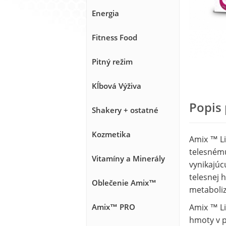
Energia
Fitness Food
Pitný režim
Kĺbová Výživa
Popis
Shakery + ostatné
Kozmetika
Amix ™ Li
telesnému
Vitamíny a Minerály
vynikajúc
telesnej 
Oblečenie Amix™
metaboli
Amix™ PRO
Amix ™ Li
hmoty v p