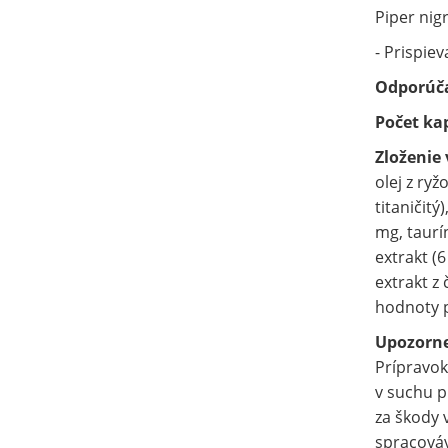
Piper nig
- Prispie
Odporúč
Počet kap
Zloženie 
olej z ryž
titaničitý
mg, taurí
extrakt (
extrakt z
hodnoty p
Upozorn
Prípravok
v suchu p
za škody 
spracováv