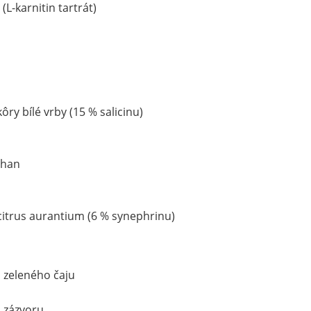
 (L-karnitin tartrát)
kôry bílé vrby (15 % salicinu)
phan
 citrus aurantium (6 % synephrinu)
o zeleného čaju
o zázvoru