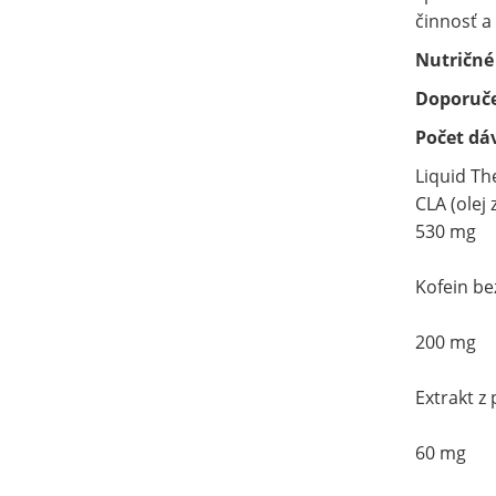
činnosť a
Nutričné
Doporuč
Počet dáv
Liquid Th
CLA (olej 
530 mg
Kofein b
200 mg
Extrakt z 
60 mg