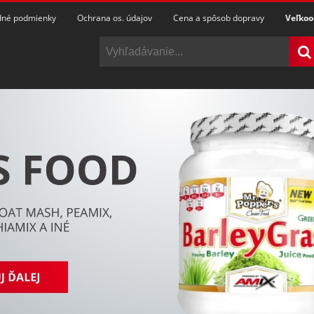
né podmienky
Ochrana os. údajov
Cena a spôsob dopravy
Veľko