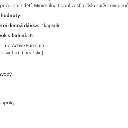
 pozornosť detí. Minimálna trvanlivosť a číslo šarže: uveden
 hodnoty
ená denná dávka
: 2 kapsule
ok v balení:
45
ermo-Active Formula
zo svetlice barvířské)
ezvodý
papriky