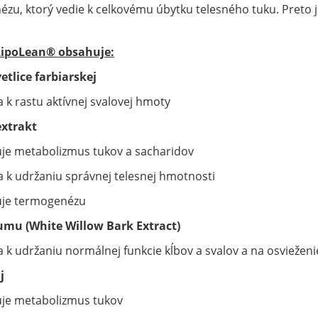
zu, ktorý vedie k celkovému úbytku telesného tuku. Preto
ipoLean® obsahuje:
vetlice farbiarskej
a k rastu aktívnej svalovej hmoty
extrakt
je metabolizmus tukov a sacharidov
va k udržaniu správnej telesnej hmotnosti
uje termogenézu
bumu (White Willow Bark Extract)
va k udržaniu normálnej funkcie kĺbov a svalov a na osvieženi
j
uje metabolizmus tukov