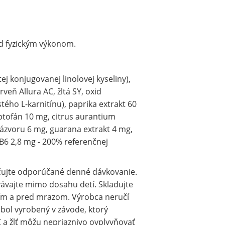
ed fyzickým výkonom.
ej konjugovanej linolovej kyseliny),
rveň Allura AC, žltá SY, oxid
stého L-karnitínu), paprika extrakt 60
ryptofán 10 mg, citrus aurantium
 zázvoru 6 mg, guarana extrakt 4 mg,
 B6 2,8 mg - 200% referenčnej
ačujte odporúčané denné dávkovanie.
vávajte mimo dosahu detí. Skladujte
ním a pred mrazom. Výrobca neručí
bol vyrobený v závode, ktorý
C a žlť môžu nepriaznivo ovplyvňovať