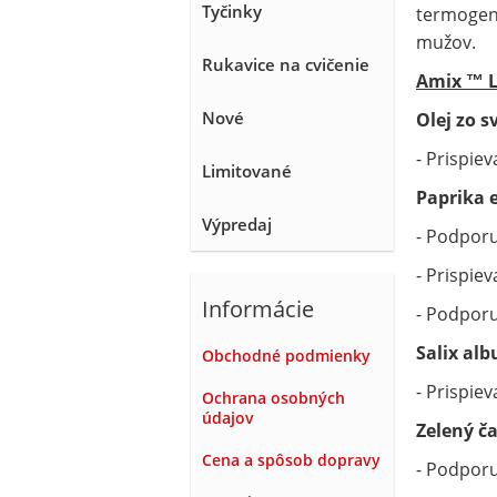
Tyčinky
termogené
mužov.
Rukavice na cvičenie
Amix ™ L
Nové
Olej zo s
- Prispiev
Limitované
Paprika 
Výpredaj
- Podporu
- Prispie
Informácie
- Podpor
Salix al
Obchodné podmienky
- Prispie
Ochrana osobných
údajov
Zelený ča
Cena a spôsob dopravy
- Podpor