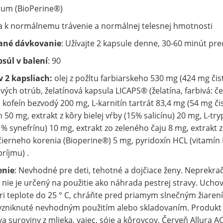
rum (BioPerine®)
va k normálnemu trávenie a normálnej telesnej hmotnosti
ané dávkovanie
: Užívajte 2 kapsule denne, 30-60 minút pr
súl v balení
: 90
v 2 kapsliach:
olej z požltu farbiarskeho 530 mg (424 mg čist
ových otrúb, želatínová kapsula LICAPS® (želatína, farbivá: če
), kofeín bezvodý 200 mg, L-karnitín tartrát 83,4 mg (54 mg či
n 50 mg, extrakt z kôry bielej vŕby (15% salicínu) 20 mg, L-t
6 % synefrínu) 10 mg, extrakt zo zeleného čaju 8 mg, extrakt
 čierneho korenia (Bioperine®) 5 mg, pyridoxín HCL (vitamín
ríjmu) .
enie
: Nevhodné pre deti, tehotné a dojčiace ženy. Neprekr
 nie je určený na použitie ako náhrada pestrej stravy. Ucho
ri teplote do 25 ° C, chráňte pred priamym slnečným žiare
vzniknuté nevhodným použitím alebo skladovaním. Produkt 
a suroviny z mlieka, vajec, sóje a kôrovcov. Červeň Allura A