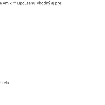
 je Amix ™ LipoLean® vhodný aj pre
e tela