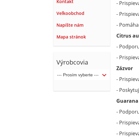
Kontakt
- Prispie
Veľkoobchod
- Prispiev
- Pomáha 
Napíšte nám
Citrus a
Mapa stránok
- Podpor
- Prispie
Výrobcovia
Zázvor
- Prispie
- Poskytuj
Guarana
- Podpor
- Prispie
- Prispiev