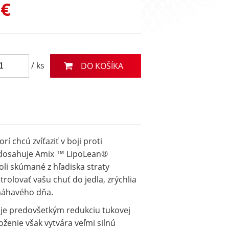
 €
/ ks
DO KOŠÍKA
 chcú zvíťaziť v boji proti
l dosahuje Amix ™ LipoLean®
oli skúmané z hľadiska straty
rolovať vašu chuť do jedla, zrýchlia
máhavého dňa.
je predovšetkým redukciu tukovej
ženie však vytvára veľmi silnú