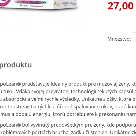
27,00
Množstvo:
 produktu
poLean® predstavuje ideálny produkt pre mužov aj ženy, ktorí
 tuku. Vďaka svojej prevratnej technológii tekutých kapsú
u absorpciu a veľmi rýchle výsledky. Unikátne zložky, ktoré b
hmotnosti zaistia rýchle a účinné spaľovanie tukov, budú kont
zmus a dodajú energiu, ktorú potrebujete k prekonaniu na
poLean® bol vyvinutý predovšetkým pre ženy, kde podporu
roblémových partiách brucha, zadku či stehien. Unikátne zlo