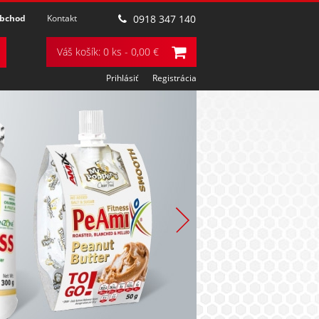
obchod
Kontakt
0918 347 140
Váš košík: 0 ks - 0,00 €
Prihlásiť
Registrácia
POZRIEŤ