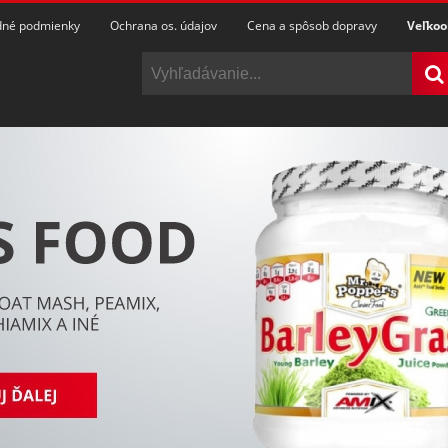
né podmienky
Ochrana os. údajov
Cena a spôsob dopravy
Veľko