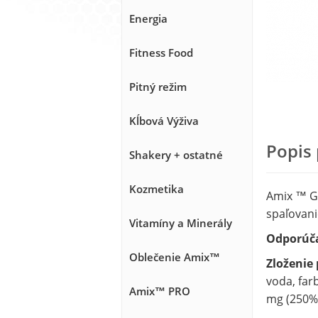
Energia
Fitness Food
Pitný režim
Kĺbová Výživa
Popis
Shakery + ostatné
Kozmetika
Amix ™ Gr
spaľovani
Vitamíny a Minerály
Odporúč
Oblečenie Amix™
Zloženie 
voda, farb
Amix™ PRO
mg (250% 