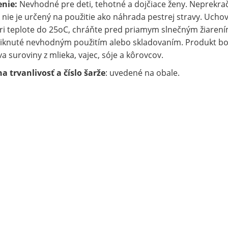
enie:
Nevhodné pre deti, tehotné a dojčiace ženy. Neprekr
 nie je určený na použitie ako náhrada pestrej stravy. Ucho
ri teplote do 25oC, chráňte pred priamym slnečným žiaren
iknuté nevhodným použitím alebo skladovaním. Produkt bol
a suroviny z mlieka, vajec, sóje a kôrovcov.
 trvanlivosť a číslo šarže
: uvedené na obale.