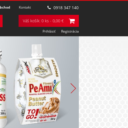
obchod
Kontakt
0918 347 140
Váš košík: 0 ks - 0,00 €
Prihlásiť
Registrácia
POZRIEŤ