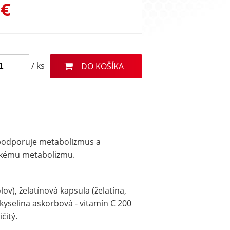
 €
/ ks
DO KOŠÍKA
 podporuje metabolizmus a
ickému metabolizmu.
v), želatínová kapsula (želatína,
, kyselina askorbová - vitamín C 200
čitý.