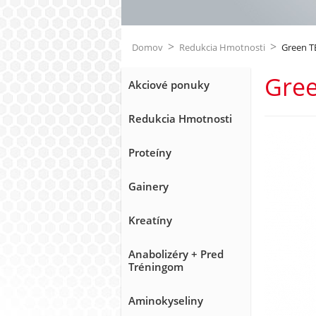
>
>
Domov
Redukcia Hmotnosti
Green TE
Gree
Akciové ponuky
Redukcia Hmotnosti
Proteíny
Gainery
Kreatíny
Anabolizéry + Pred
Tréningom
Aminokyseliny