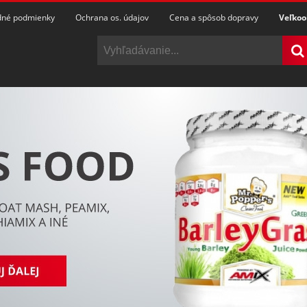
né podmienky
Ochrana os. údajov
Cena a spôsob dopravy
Veľko