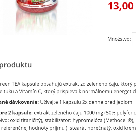
13,00
Množstvo:
 produktu
een TEA kapsule obsahujú extrakt zo zeleného čaju, ktorý
e tuku a Vitamín C, ktorý prispieva k normálnemu energet
ané dávkovanie:
Užívajte 1 kapsulu 2x denne pred jedlom.
pre 2 kapsule:
extrakt zeleného čaju 1000 mg (50% polyfenolo
ivo: oxid titaničitý), stabilizátor: hypromelóza (Methocel ®)
referenčnej hodnoty príjmu ), stearát horečnatý, oxid kremi