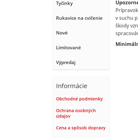
Upozorn
Tyčinky
Prípravok
v suchu p
Rukavice na cvičenie
škody vzn
Nové
spracováv
Minimálna
Limitované
Výpredaj
Informácie
Obchodné podmienky
Ochrana osobných
údajov
Cena a spôsob dopravy