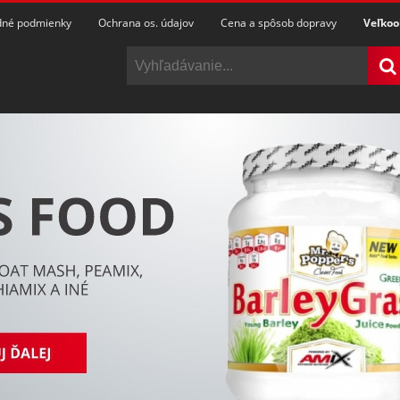
né podmienky
Ochrana os. údajov
Cena a spôsob dopravy
Veľko