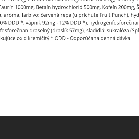
aurín 1000mg, Betaín hydrochlorid 500mg, Kofeín 200mg, Šk
a, aróma, farbivo: červená repa (u príchute Fruit Punch), h
0% DDD *, vápnik 92mg - 12% DDD *), hydrogénfosforečnan
osforečnan draselný (draslík 57mg), sladidlá: sukralóza (Spl
kujúce oxid kremičitý * ODD - Odporúčaná denná dávka