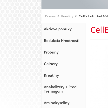
>
>
Domov
Kreatíny
CellEx Unlimited 10
Cell
Akciové ponuky
Redukcia Hmotnosti
Proteíny
Gainery
Kreatíny
Anabolizéry + Pred
Tréningom
Aminokyseliny