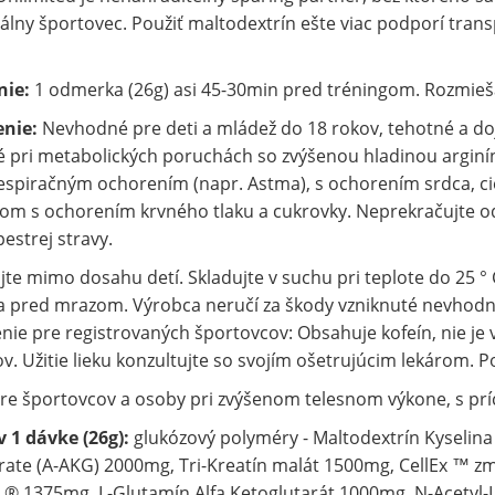
álny športovec. Použiť maltodextrín ešte viac podporí trans
ie:
1 odmerka (26g) asi 45-30min pred tréningom. Rozmieša
nie:
Nevhodné pre deti a mládež do 18 rokov, tehotné a dojč
pri metabolických poruchách so zvýšenou hladinou arginín
espiračným ochorením (napr. Astma), s ochorením srdca, ci
ďom s ochorením krvného tlaku a cukrovky. Neprekračujte 
estrej stravy.
te mimo dosahu detí. Skladujte v suchu pri teplote do 25 
a pred mrazom. Výrobca neručí za škody vzniknuté nevhod
ie pre registrovaných športovcov: Obsahuje kofeín, nie je
v. Užitie lieku konzultujte so svojím ošetrujúcim lekárom. P
e športovcov a osoby pri zvýšenom telesnom výkone, s prí
v 1 dávke (26g):
glukózový polyméry - Maltodextrín Kyselina 
rate (A-AKG) 2000mg, Tri-Kreatín malát 1500mg, CellEx ™ zme
® 1375mg, L-Glutamín Alfa Ketoglutarát 1000mg, N-Acetyl-L