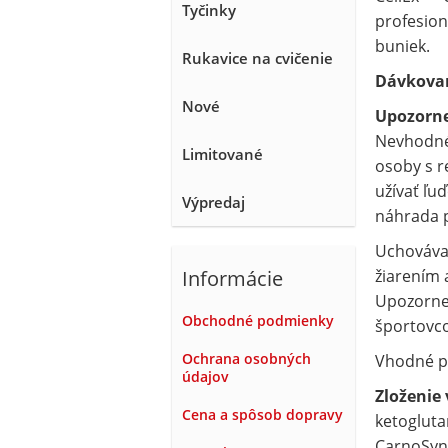
Tyčinky
profesion
buniek.
Rukavice na cvičenie
Dávkovan
Nové
Upozorne
Nevhodné 
Limitované
osoby s r
užívať ľu
Výpredaj
náhrada p
Uchovávaj
Informácie
žiarením 
Upozornen
Obchodné podmienky
športovco
Ochrana osobných
Vhodné pr
údajov
Zloženie 
Cena a spôsob dopravy
ketogluta
CarnoSyn 