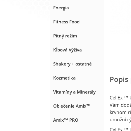
Energia
Fitness Food
Pitný režim
Kĺbová Výživa
Shakery + ostatné
Popis
Kozmetika
Vitamíny a Minerály
CellEx ™ 
Vám dodá 
Oblečenie Amix™
krvnom rie
umožní rýc
Amix™ PRO
CellEx ™ 