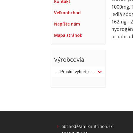
Kontakt
1000mg, T
Veľkoobchod
jedlá sód
162mg - 2
Napíšte nám
hydrogénf
Mapa stránok
protihrud
Výrobcovia
obchod@amixnutrition.sk