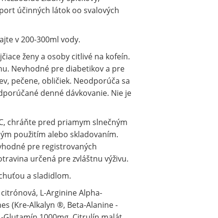
port účinných látok oo svalových
jte v 200-300ml vody.
iace ženy a osoby citlivé na kofeín.
u. Nevhodné pre diabetikov a pre
ev, pečene, obličiek. Neodporúča sa
odporúčané denné dávkovanie. Nie je
° C, chráňte pred priamym slnečným
ným použitím alebo skladovaním.
 vhodné pre registrovaných
otravina určená pre zvláštnu výživu.
chuťou a sladidlom.
citrónová, L-Arginine Alpha-
s (Kre-Alkalyn ®, Beta-Alanine -
-Glutamín 1000mg, Citrulín malát