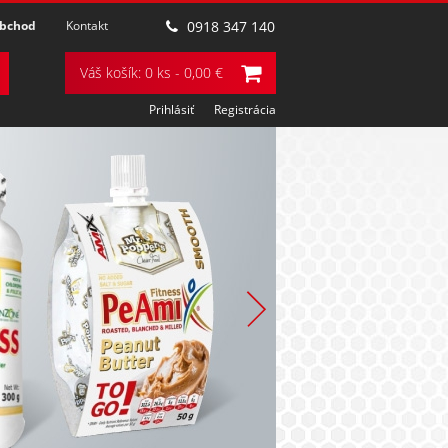
obchod
Kontakt
0918 347 140
Váš košík: 0 ks - 0,00 €
Prihlásiť
Registrácia
POZRIEŤ