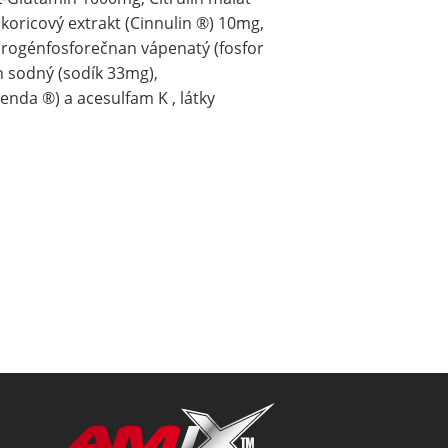
oricový extrakt (Cinnulin ®) 10mg,
ydrogénfosforečnan vápenatý (fosfor
 sodný (sodík 33mg),
enda ®) a acesulfam K , látky