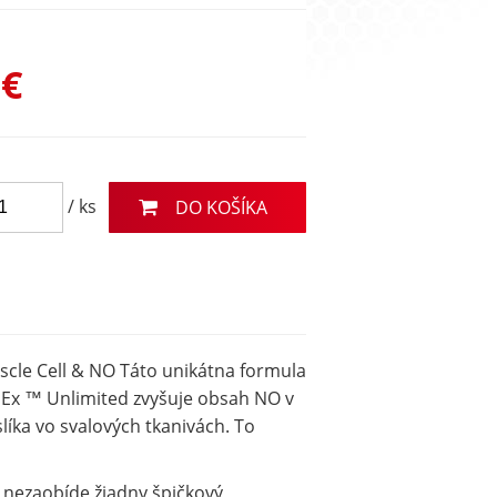
 €
/ ks
DO KOŠÍKA
cle Cell & NO Táto unikátna formula
llEx ™ Unlimited zvyšuje obsah NO v
yslíka vo svalových tkanivách. To
 nezaobíde žiadny špičkový,