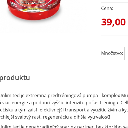
Cena:
39,00
Množstvo:
 produktu
Unlimited je extrémna predtréningová pumpa - komplex Mus
viac energie a podporí vyššiu intenzitu počas tréningu. Ce
čisku a tým zaisti efektívnejší transport a využitie živín a k
hlejší svalový rast, regeneráciu a dlhšia vytrvalosť!
Unlimited je nenahraditeľný sparing partner, bez ktorého sa