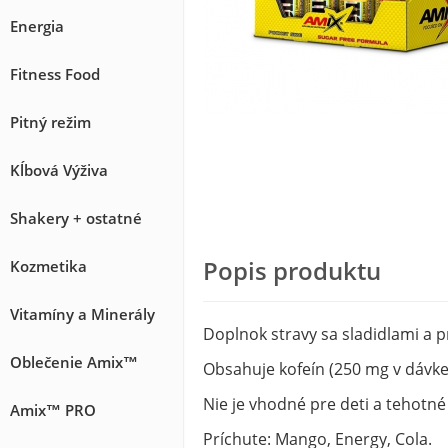
Energia
Fitness Food
Pitný režim
Kĺbová Výživa
Shakery + ostatné
Popis produktu
Kozmetika
Vitamíny a Minerály
Doplnok stravy sa sladidlami a p
Oblečenie Amix™
Obsahuje kofeín (250 mg v dávke 
Nie je vhodné pre deti a tehotné
Amix™ PRO
Príchute: Mango, Energy, Cola.