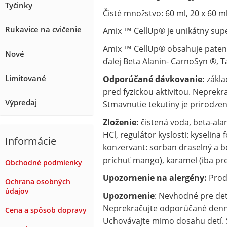
Tyčinky
Čisté množstvo: 60 ml, 20 x 60 m
Rukavice na cvičenie
Amix ™ CellUp® je unikátny supe
Amix ™ CellUp® obsahuje patent
Nové
ďalej Beta Alanin- CarnoSyn ®, T
Limitované
Odporúčané dávkovanie:
zákla
pred fyzickou aktivitou. Nepre
Výpredaj
Stmavnutie tekutiny je prirodzený
Zloženie:
čistená voda, beta-ala
HCl, regulátor kyslosti: kyselina
Informácie
konzervant: sorban draselný a be
príchuť mango), karamel (iba pre 
Obchodné podmienky
Upozornenie na alergény:
Prod
Ochrana osobných
údajov
Upozornenie
: Nevhodné pre deti
Neprekračujte odporúčané denné 
Cena a spôsob dopravy
Uchovávajte mimo dosahu detí. S