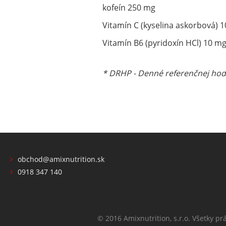
kofeín 250 mg
Vitamín C (kyselina askorbová) 
Vitamín B6 (pyridoxín HCl) 10 mg
* DRHP - Denné referenčnej hod
obchod@amixnutrition.sk
0918 347 140
© 2016 Amixnutrition, s.r.o. Všetky pr