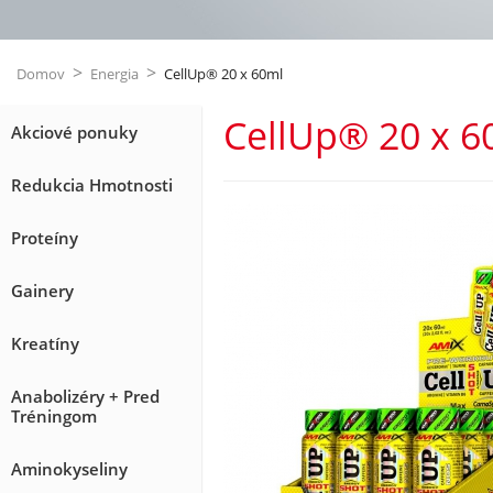
>
>
Domov
Energia
CellUp® 20 x 60ml
CellUp® 20 x 6
Akciové ponuky
Redukcia Hmotnosti
Proteíny
Gainery
Kreatíny
Anabolizéry + Pred
Tréningom
Aminokyseliny