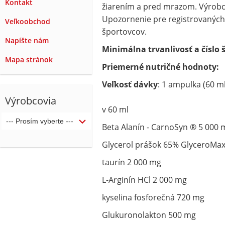
Kontakt
žiarením a pred mrazom. Výrobc
Upozornenie pre registrovaných 
Veľkoobchod
športovcov.
Napíšte nám
Minimálna trvanlivosť a číslo 
Mapa stránok
Priemerné nutričné hodnoty:
Veľkosť dávky
: 1 ampulka (60 ml
Výrobcovia
v 60 ml
Beta Alanín - CarnoSyn ® 5 000 
Glycerol prášok 65% GlyceroMa
taurín 2 000 mg
L-Arginín HCl 2 000 mg
kyselina fosforečná 720 mg
Glukuronolakton 500 mg